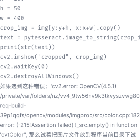
h = 50

w = 400

crop_img = img[y:y+h, x:x+w].copy()

text = pytesseract.image_to_string(crop_i
print(str(text))

cv2.imshow("cropped", crop_img)

cv2.waitKey(0)

cv2.destroyAllWindows()
如果遇到这种错误：'cv2.error: OpenCV(4.5.1)
/private/var/folders/nz/vv4_9tw56nv9k3tkvyszvwg80
req-build-
39p1qqfs/opencv/modules/imgproc/src/color.cpp:182
error: (-215:Assertion failed) !_src.empty() in function
'cvtColor'', 那么试着把图片文件放到程序当前目录下试