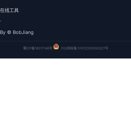
在线工具
⋅
By © BobJiang
蜀ICP备18017146号
川公网安备 51012202000327号