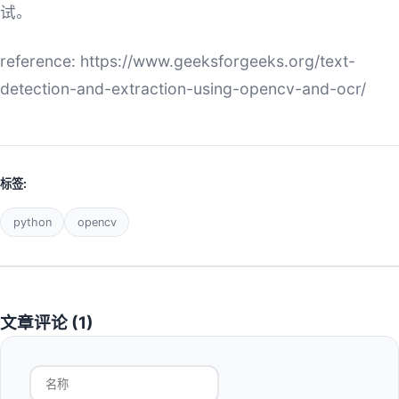
试。
reference: https://www.geeksforgeeks.org/text-
detection-and-extraction-using-opencv-and-ocr/
标签:
python
opencv
文章评论 (
1
)