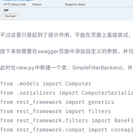
不过这里只是起到了提示作用，不能在页面上直接尝试
接下来就需要在swagger页面中添加自定义的参数，并
此时在view.py中新建一个类：SimpleFilterBackend，并
from .models import Computer

from .serializers import ComputerSerializ
from rest_framework import generics

from rest_framework import filters

from rest_framework.filters import BaseFi
from rest_framework.compat import coreapi