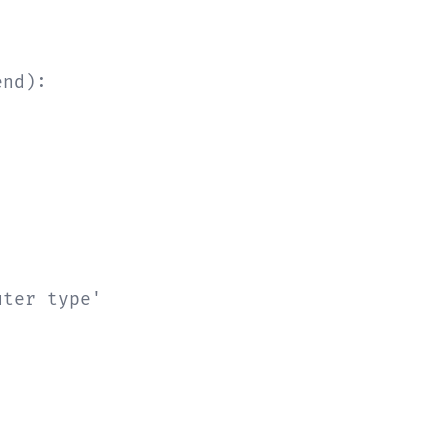
nd):

ter type'
