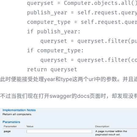
        queryset = Computer.objects.all()
        publish_year = self.request.query
        computer_type = self.request.quer
        if publish_year:

            queryset = queryset.filter(pu
        if computer_type:

            queryset = queryset.filter(co
        return queryset
此时便能接受处理year和type这两个url中的参数。
不过当我们现在打开swagger的docs页面时，却发现