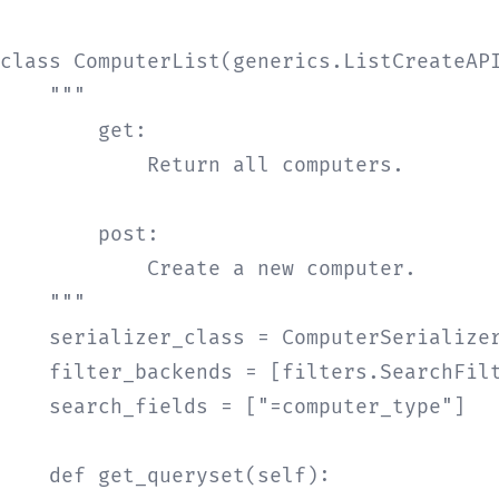
class ComputerList(generics.ListCreateAPI
    """

        get:

            Return all computers.

        post:

            Create a new computer.

    """

    serializer_class = ComputerSerializer
    filter_backends = [filters.SearchFilt
    search_fields = ["=computer_type"]

    def get_queryset(self):
