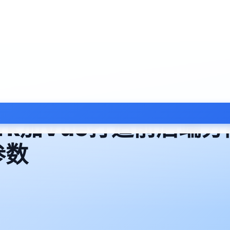
mework加Vue打造前后
参数